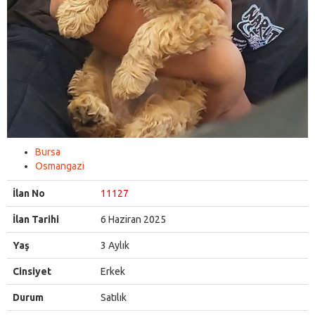
Bursa
Osmangazi
İlan No
11127
İlan Tarihi
6 Haziran 2025
Yaş
3 Aylık
Cinsiyet
Erkek
Durum
Satılık