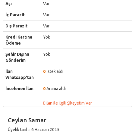
Aşı
Var
İç Parazit
Var
Dış Parazit
Var
Kredi Kartına
Yok
Ödeme
Şehir Dışına
Yok
Gönderim
İlan
0
İstek aldı
Whatsapp'tan
İncelenen İlan
0
Arama aldı
İlan Ile Ilgili Şikayetim Var
Ceylan Samar
Üyelik tarihi: 6 Haziran 2025