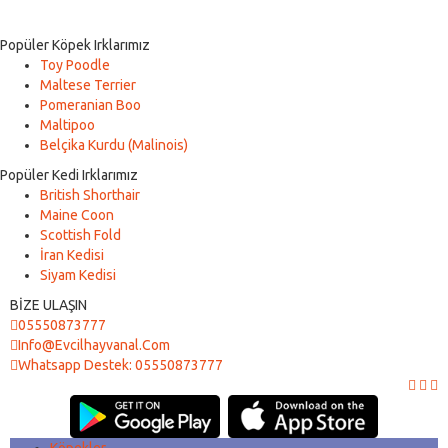
Popüler Köpek Irklarımız
Toy Poodle
Maltese Terrier
Pomeranian Boo
Maltipoo
Belçika Kurdu (Malinois)
Popüler Kedi Irklarımız
British Shorthair
Maine Coon
Scottish Fold
İran Kedisi
Siyam Kedisi
BİZE ULAŞIN
05550873777
Info@evcilhayvanal.com
Whatsapp Destek: 05550873777
Köpekler