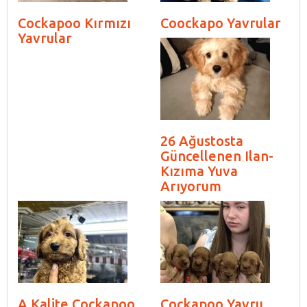
Cockapoo Kırmızı
Coockapo Yavrular
Yavrular
26 Ağustosta
Güncellenen Ilan-
Kızıma Yuva
Arıyorum
A Kalite Cockapoo
Cockapoo Yavru