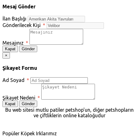
Mesaj Gönder
İlan Başlığı
Gönderilecek Kişi
*
Mesajınız
*
Kapat
Gönder
×
Şikayet Formu
Ad Soyad
*
Şikayet Nedeni
*
Kapat
Gönder
Bu web sitesi mutlu patiler petshop'un, diğer petshopların
ve çiftliklerin online kataloğudur
Popüler Köpek Irklarımız