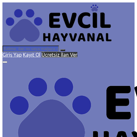
Giriş Yap
Kayıt Ol
Ücretsiz İlan Ver