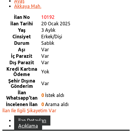
Ayaş
Akkaya Mah.
İlan No
10192
İlan Tarihi
20 Ocak 2025
Yaş
3 Aylık
Cinsiyet
Erkek/Dişi
Durum
Satılık
Aşı
Var
İç Parazit
Var
Dış Parazit
Var
Kredi Kartına
Yok
Ödeme
Şehir Dışına
Var
Gönderim
İlan
0
İstek aldı
Whatsapp'tan
İncelenen İlan
0
Arama aldı
İlan Ile Ilgili Şikayetim Var
İlan Detayları
Açıklama