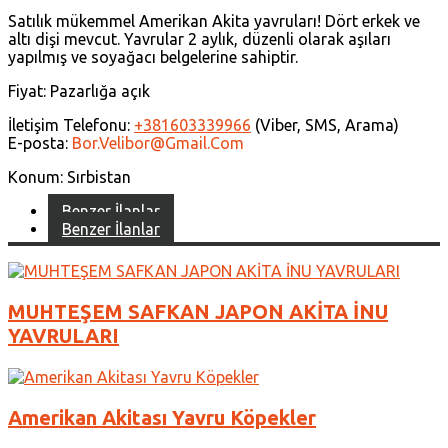
Satılık mükemmel Amerikan Akita yavruları! Dört erkek ve
altı dişi mevcut. Yavrular 2 aylık, düzenli olarak aşıları
yapılmış ve soyağacı belgelerine sahiptir.
Fiyat: Pazarlığa açık
İletişim Telefonu:
+381603339966
(Viber, SMS, Arama)
E-posta:
Bor.velibor@gmail.com
Konum: Sırbistan
Benzer İlanlar
Benzer İlanlar
MUHTEŞEM SAFKAN JAPON AKİTA İNU
YAVRULARI
Amerikan Akitası Yavru Köpekler