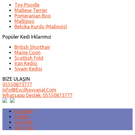
Toy Poodle
Maltese Terrier
Pomeranian Boo
Maltipoo
Belçika Kurdu (Malinois)
Popüler Kedi Irklarımız
British Shorthair
Maine Coon
Scottish Fold
İran Kedisi
Siyam Kedisi
BİZE ULAŞIN
05550873777
Info@evcilhayvanal.com
Whatsapp Destek: 05550873777
Köpekler
Kediler
İlan Ekle
Giriş Yap