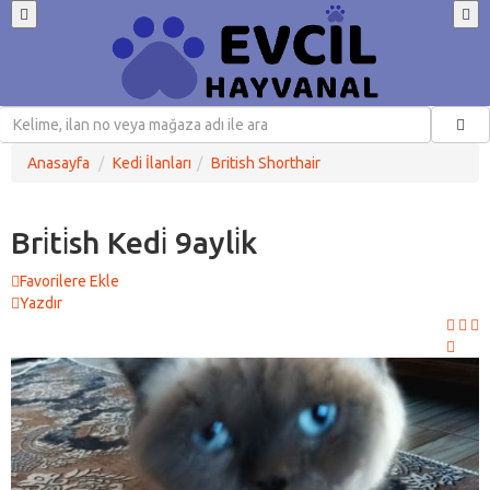
Anasayfa
Kedi İlanları
British Shorthair
Bri̇ti̇sh Kedi̇ 9ayli̇k
Favorilere Ekle
Yazdır