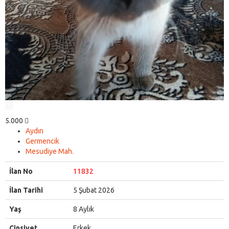
5.000
Aydın
Germencik
Mesudiye Mah.
İlan No
11832
İlan Tarihi
5 Şubat 2026
Yaş
8 Aylık
Cinsiyet
Erkek