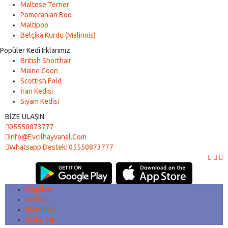
Maltese Terrier
Pomeranian Boo
Maltipoo
Belçika Kurdu (Malinois)
Popüler Kedi Irklarımız
British Shorthair
Maine Coon
Scottish Fold
İran Kedisi
Siyam Kedisi
BİZE ULAŞIN
05550873777
Info@evcilhayvanal.com
Whatsapp Destek: 05550873777
Köpekler
Kediler
İlan Ekle
Giriş Yap