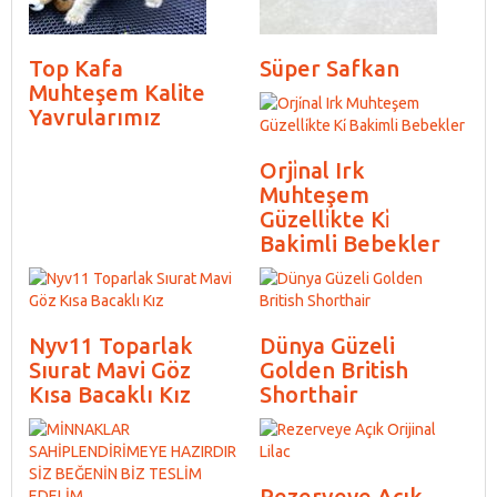
Top Kafa
Süper Safkan
Muhteşem Kalite
Yavrularımız
Orji̇nal Irk
Muhteşem
Güzelli̇kte Ki̇
Bakimli Bebekler
Nyv11 Toparlak
Dünya Güzeli
Sıurat Mavi Göz
Golden British
Kısa Bacaklı Kız
Shorthair
Rezerveye Açık