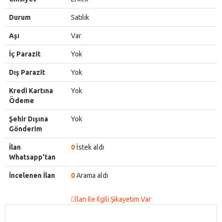
Durum
Satılık
Aşı
Var
İç Parazit
Yok
Dış Parazit
Yok
Kredi Kartına
Yok
Ödeme
Şehir Dışına
Yok
Gönderim
İlan
0
İstek aldı
Whatsapp'tan
İncelenen İlan
0
Arama aldı
İlan Ile Ilgili Şikayetim Var