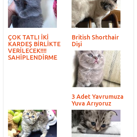
ÇOK TATLI İKİ
British Shorthair
KARDEŞ BİRLİKTE
Dişi
VERİLECEK!!!!
SAHİPLENDİRME
3 Adet Yavrumuza
Yuva Arıyoruz