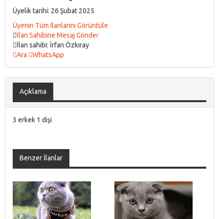
Üyelik tarihi: 26 Şubat 2025
Üyenin Tüm Ilanlarını Görüntüle
İlan Sahibine Mesaj Gönder
İlan sahibi: İrfan Özkıray
Ara
WhatsApp
Açıklama
3 erkek 1 dişi
Benzer İlanlar