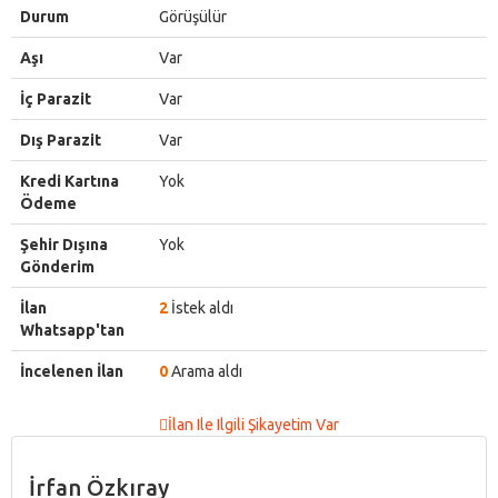
Durum
Görüşülür
Aşı
Var
İç Parazit
Var
Dış Parazit
Var
Kredi Kartına
Yok
Ödeme
Şehir Dışına
Yok
Gönderim
İlan
2
İstek aldı
Whatsapp'tan
İncelenen İlan
0
Arama aldı
İlan Ile Ilgili Şikayetim Var
İrfan Özkıray