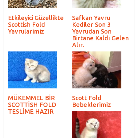
Etki̇leyi̇ci̇ Güzelli̇kte
Safkan Yavru
Scotti̇sh Fold
Kediler Son 3
Yavrularimiz
Yavrudan Son
Birtane Kaldı Gelen
Alır.
MÜKEMMEL BİR
Scott Fold
SCOTTİSH FOLD
Bebeklerimiz
TESLİME HAZIR