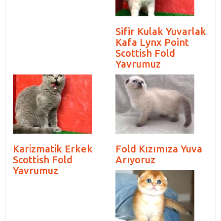
Sifir Kulak Yuvarlak
Kafa Lynx Point
Scottish Fold
Yavrumuz
Kari̇zmati̇k Erkek
Fold Kızımıza Yuva
Scottish Fold
Arıyoruz
Yavrumuz