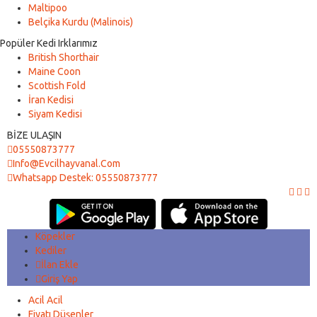
Maltipoo
Belçika Kurdu (Malinois)
Popüler Kedi Irklarımız
British Shorthair
Maine Coon
Scottish Fold
İran Kedisi
Siyam Kedisi
BİZE ULAŞIN
05550873777
Info@evcilhayvanal.com
Whatsapp Destek: 05550873777
Köpekler
Kediler
İlan Ekle
Giriş Yap
Acil Acil
Fiyatı Düşenler