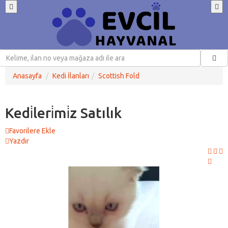
Anasayfa
Kedi İlanları
Scottish Fold
Kedi̇leri̇mi̇z Satılık
Favorilere Ekle
Yazdır