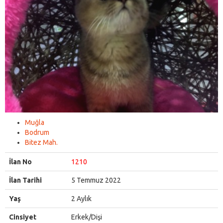
Muğla
Bodrum
Bitez Mah.
İlan No
1210
İlan Tarihi
5 Temmuz 2022
Yaş
2 Aylık
Cinsiyet
Erkek/Dişi