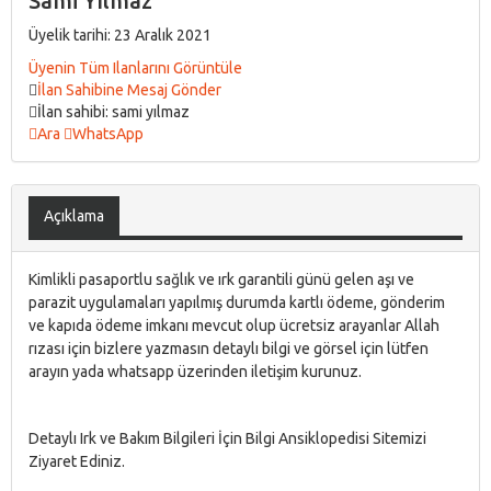
Sami Yılmaz
Üyelik tarihi: 23 Aralık 2021
Üyenin Tüm Ilanlarını Görüntüle
İlan Sahibine Mesaj Gönder
İlan sahibi: sami yılmaz
Ara
WhatsApp
Açıklama
Kimlikli pasaportlu sağlık ve ırk garantili günü gelen aşı ve
parazit uygulamaları yapılmış durumda kartlı ödeme, gönderim
ve kapıda ödeme imkanı mevcut olup ücretsiz arayanlar Allah
rızası için bizlere yazmasın detaylı bilgi ve görsel için lütfen
arayın yada whatsapp üzerinden iletişim kurunuz.
Detaylı Irk ve Bakım Bilgileri İçin Bilgi Ansiklopedisi Sitemizi
Ziyaret Ediniz.