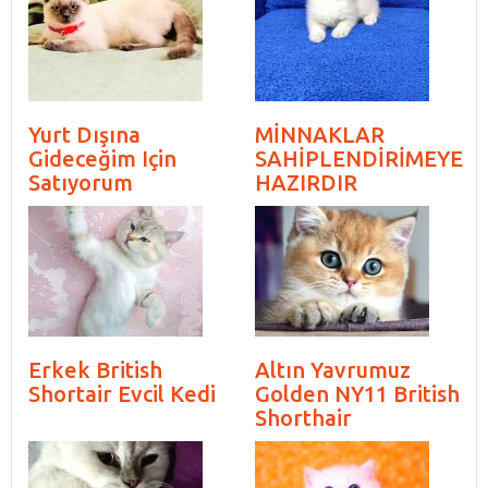
Yurt Dışına
MİNNAKLAR
Gideceğim Için
SAHİPLENDİRİMEYE
Satıyorum
HAZIRDIR
Erkek British
Altın Yavrumuz
Shortair Evcil Kedi
Golden NY11 British
Shorthair