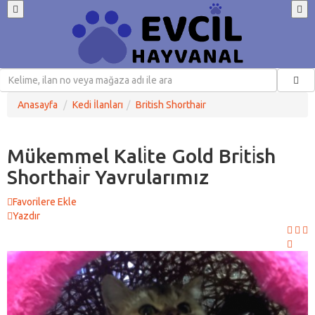
Anasayfa
Kedi İlanları
British Shorthair
Mükemmel Kali̇te Gold Bri̇ti̇sh
Shorthai̇r Yavrularımız
Favorilere Ekle
Yazdır