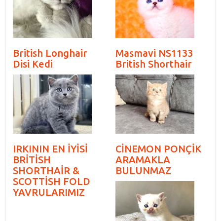
British Longhair
Masmavi NS1133
Disi Kedi
British Shorthair
IRKININ EN İYİSİ
CİNEMON PONÇİK
BRİTİSH
ARAMAKLA
SHORTHAİR &
BULUNMAZ
SCOTTİSH FOLD
YAVRULARIMIZ