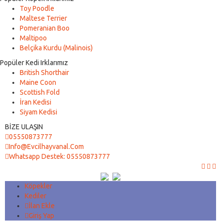
Toy Poodle
Maltese Terrier
Pomeranian Boo
Maltipoo
Belçika Kurdu (Malinois)
Popüler Kedi Irklarımız
British Shorthair
Maine Coon
Scottish Fold
İran Kedisi
Siyam Kedisi
BİZE ULAŞIN
05550873777
Info@evcilhayvanal.com
Whatsapp Destek: 05550873777
Köpekler
Kediler
İlan Ekle
Giriş Yap