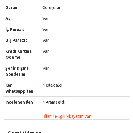
Durum
Görüşülür
Aşı
Var
İç Parazit
Var
Dış Parazit
Var
Kredi Kartına
Var
Ödeme
Şehir Dışına
Var
Gönderim
İlan
1
İstek aldı
Whatsapp'tan
İncelenen İlan
1
Arama aldı
İlan Ile Ilgili Şikayetim Var