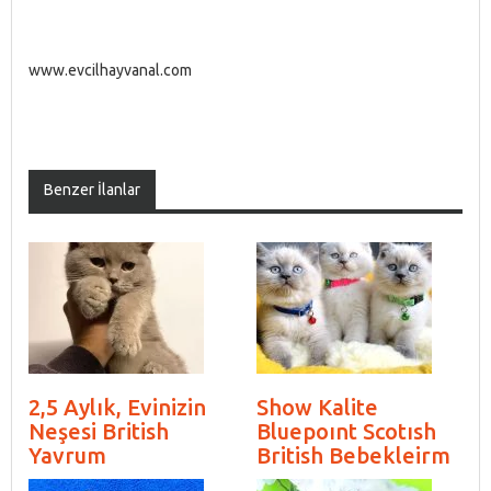
www.evcilhayvanal.com
Benzer İlanlar
2,5 Aylık, Evinizin
Show Kalite
Neşesi British
Bluepoınt Scotısh
Yavrum
British Bebekleirm