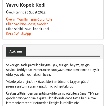
Yavru Kopek Kedi
Üyelik tarihi: 25 Şubat 2022
Üyenin Tüm Ilanlarını Görüntüle
İlan Sahibine Mesaj Gönder
İlan sahibi: Yavru kopek kedi
Ara
WhatsApp
Açıklama
Şeker gibi tatlı, pamuk gibi yumuşak, süt gibi beyaz, ayı gibi
sevimli teddybear Pomeranian Boo yavrumuz tamı tamına 3 aylık
oldu, yuvadan uçmak için hazır.
Yüzde yüz orijinal, ırk özelliklerinin tümünü taşıyan güzel
prensesin tüm aşıları yapıldı, microchipi takıldı.
Üretim çiftliğinden garantili şekilde sahip olabileceğiniz, THY ile
gönderimin yaptığımız güzellik hakkında daha fazla bilgi almak
isterseniz tereddüt etmeden iletişim kurabilirsiniz.