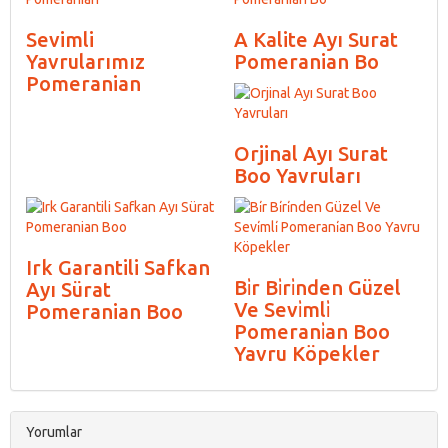
Sevimli
A Kalite Ayı Surat
Yavrularımız
Pomeranian Bo
Pomeranian
Orjinal Ayı Surat
Boo Yavruları
Irk Garantili Safkan
Bi̇r Bi̇ri̇nden Güzel
Ayı Sürat
Ve Sevi̇mli̇
Pomeranian Boo
Pomerani̇an Boo
Yavru Köpekler
Yorumlar