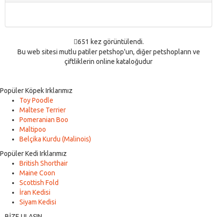
651 kez görüntülendi.
Bu web sitesi mutlu patiler petshop'un, diğer petshopların ve
çiftliklerin online kataloğudur
Popüler Köpek Irklarımız
Toy Poodle
Maltese Terrier
Pomeranian Boo
Maltipoo
Belçika Kurdu (Malinois)
Popüler Kedi Irklarımız
British Shorthair
Maine Coon
Scottish Fold
İran Kedisi
Siyam Kedisi
BİZE ULAŞIN