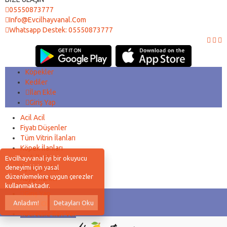
05550873777
Info@evcilhayvanal.com
Whatsapp Destek: 05550873777
Köpekler
Kediler
İlan Ekle
Giriş Yap
Acil Acil
Fiyatı Düşenler
Tüm Vitrin İlanları
Köpek İlanları
Kedi İlanları
Evcilhayvanal iyi bir okuyucu
deneyimi için yasal
Eş Arayanlar
düzenlemelere uygun çerezler
Kayıp İlanları
kullanmaktadır.
Giriş Yap
Anladım!
Detayları Oku
Kayıt Ol
Ücretsiz İlan Ver