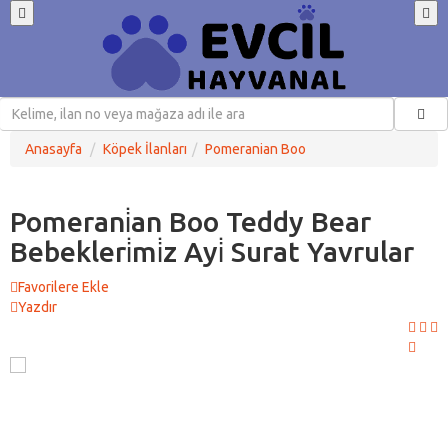
Anasayfa
Köpek İlanları
Pomeranian Boo
Pomerani̇an Boo Teddy Bear
Bebekleri̇mi̇z Ayi̇ Surat Yavrular
Favorilere Ekle
Yazdır