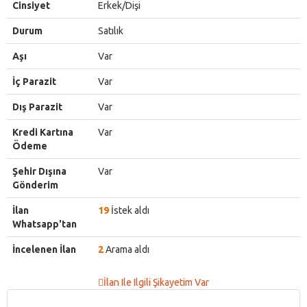
Cinsiyet
Erkek/Dişi
Durum
Satılık
Aşı
Var
İç Parazit
Var
Dış Parazit
Var
Kredi Kartına
Var
Ödeme
Şehir Dışına
Var
Gönderim
İlan
19
İstek aldı
Whatsapp'tan
İncelenen İlan
2
Arama aldı
İlan Ile Ilgili Şikayetim Var