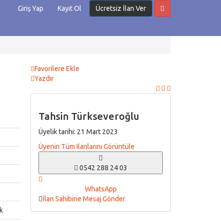
Giriş Yap
Kayıt Ol
Ücretsiz İlan Ver
Favorilere Ekle
Yazdır
Tahsin Türkseveroğlu
Üyelik tarihi: 21 Mart 2023
Üyenin Tüm Ilanlarını Görüntüle
0542 288 24 03
WhatsApp
İlan Sahibine Mesaj Gönder
k