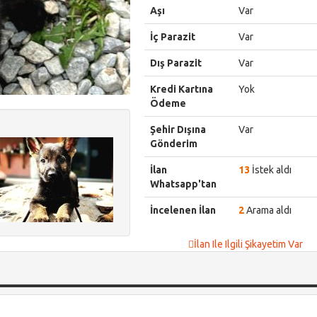
Aşı
Var
İç Parazit
Var
Dış Parazit
Var
Kredi Kartına
Yok
Ödeme
Şehir Dışına
Var
Gönderim
İlan
13
İstek aldı
Whatsapp'tan
İncelenen İlan
2
Arama aldı
İlan Ile Ilgili Şikayetim Var