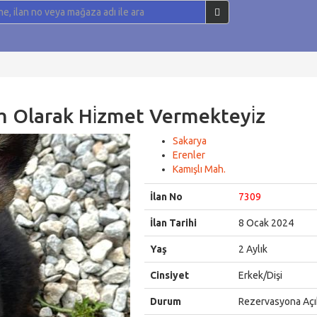
̇ti̇m Olarak Hi̇zmet Vermekteyi̇z
Sakarya
Erenler
Kamışlı Mah.
İlan No
7309
İlan Tarihi
8 Ocak 2024
Yaş
2 Aylık
Cinsiyet
Erkek/Dişi
Durum
Rezervasyona Açı