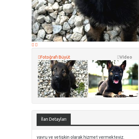
Fotoğrafı Büyüt
Video
İlan Detayları
yavru ve yetişkin olarak hizmet vermekteyiz.