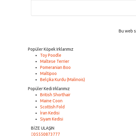
Bu web si
Popüler Köpek Irklarımız
Toy Poodle
Maltese Terrier
Pomeranian Boo
Maltipoo
Belçika Kurdu (Malinois)
Popüler Kedi Irklarımız
British Shorthair
Maine Coon
Scottish Fold
İran Kedisi
Siyam Kedisi
BİZE ULAŞIN
05550873777