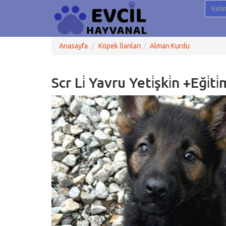
Anasayfa
Köpek İlanları
Alman Kurdu
Scr Li̇ Yavru Yeti̇şki̇n +eği