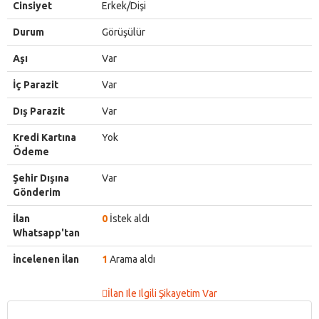
Cinsiyet
Erkek/Dişi
Durum
Görüşülür
Aşı
Var
İç Parazit
Var
Dış Parazit
Var
Kredi Kartına
Yok
Ödeme
Şehir Dışına
Var
Gönderim
İlan
0
İstek aldı
Whatsapp'tan
İncelenen İlan
1
Arama aldı
İlan Ile Ilgili Şikayetim Var