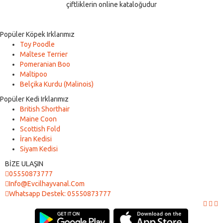
çiftliklerin online kataloğudur
Popüler Köpek Irklarımız
Toy Poodle
Maltese Terrier
Pomeranian Boo
Maltipoo
Belçika Kurdu (Malinois)
Popüler Kedi Irklarımız
British Shorthair
Maine Coon
Scottish Fold
İran Kedisi
Siyam Kedisi
BİZE ULAŞIN
05550873777
Info@evcilhayvanal.com
Whatsapp Destek: 05550873777