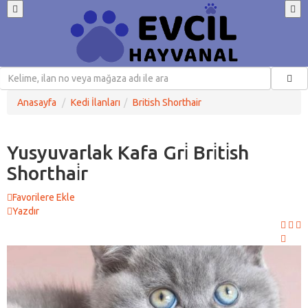
Anasayfa
Kedi İlanları
British Shorthair
Yusyuvarlak Kafa Gri̇ Bri̇ti̇sh
Shorthai̇r
Favorilere Ekle
Yazdır