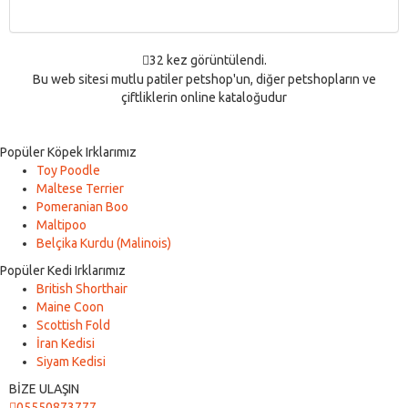
32 kez görüntülendi.
Bu web sitesi mutlu patiler petshop'un, diğer petshopların ve
çiftliklerin online kataloğudur
Popüler Köpek Irklarımız
Toy Poodle
Maltese Terrier
Pomeranian Boo
Maltipoo
Belçika Kurdu (Malinois)
Popüler Kedi Irklarımız
British Shorthair
Maine Coon
Scottish Fold
İran Kedisi
Siyam Kedisi
BİZE ULAŞIN
05550873777