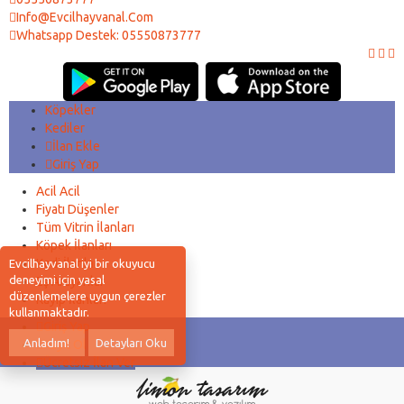
Info@evcilhayvanal.com
Whatsapp Destek: 05550873777
Köpekler
Kediler
İlan Ekle
Giriş Yap
Acil Acil
Fiyatı Düşenler
Tüm Vitrin İlanları
Köpek İlanları
Kedi İlanları
Evcilhayvanal iyi bir okuyucu
deneyimi için yasal
Eş Arayanlar
düzenlemelere uygun çerezler
Kayıp İlanları
kullanmaktadır.
Giriş Yap
Anladım!
Detayları Oku
Kayıt Ol
Ücretsiz İlan Ver