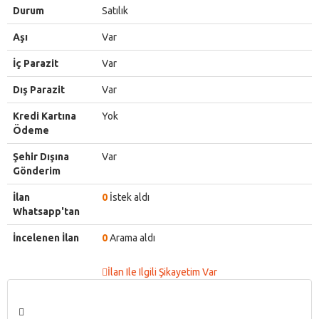
Durum
Satılık
Aşı
Var
İç Parazit
Var
Dış Parazit
Var
Kredi Kartına
Yok
Ödeme
Şehir Dışına
Var
Gönderim
İlan
0
İstek aldı
Whatsapp'tan
İncelenen İlan
0
Arama aldı
İlan Ile Ilgili Şikayetim Var